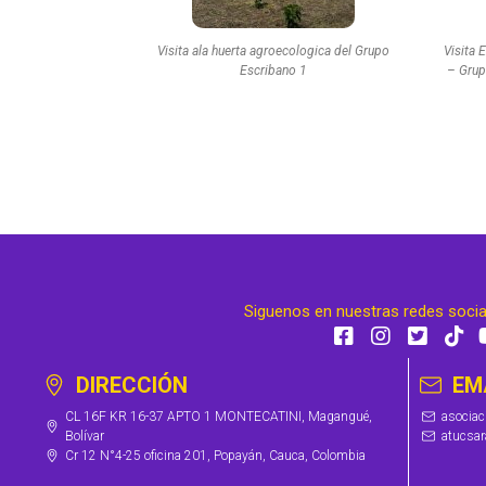
Visita ala huerta agroecologica del Grupo
Visita 
Escribano 1
– Grup
Siguenos en nuestras redes soci
DIRECCIÓN
EM
CL 16F KR 16-37 APTO 1 MONTECATINI, Magangué,
asocia
Bolívar
atucsa
Cr 12 N°4-25 oficina 201, Popayán, Cauca, Colombia