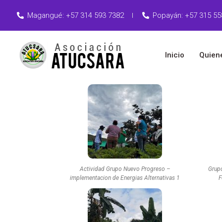
Magangué: +57 314 593 7382
Popayán: +57 315 55
Inicio
Quien
Actividad Grupo Nuevo Progreso –
Grupo
implementacion de Energias Alternativas 1
F