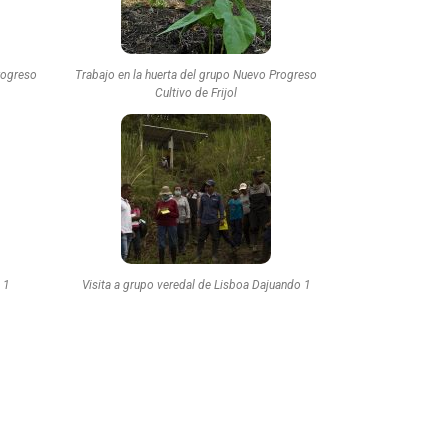
rogreso
Trabajo en la huerta del grupo Nuevo Progreso
Cultivo de Frijol
 1
Visita a grupo veredal de Lisboa Dajuando 1