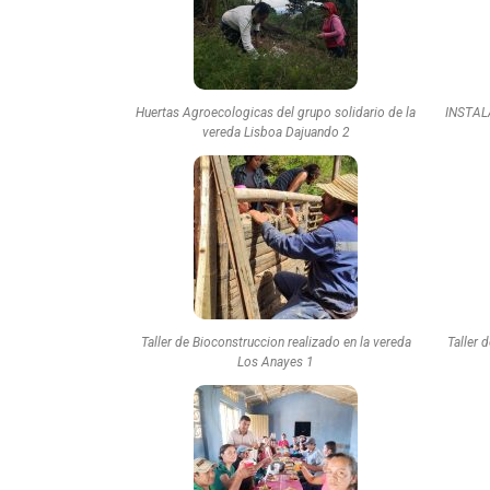
Huertas Agroecologicas del grupo solidario de la
INSTAL
vereda Lisboa Dajuando 2
Taller de Bioconstruccion realizado en la vereda
Taller 
Los Anayes 1