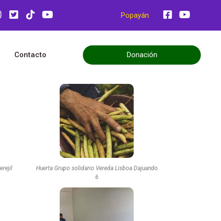
Popayán
Donación
Contacto
rejil
Huerta Grupo solidario Vereda Lisboa Dajuando
6