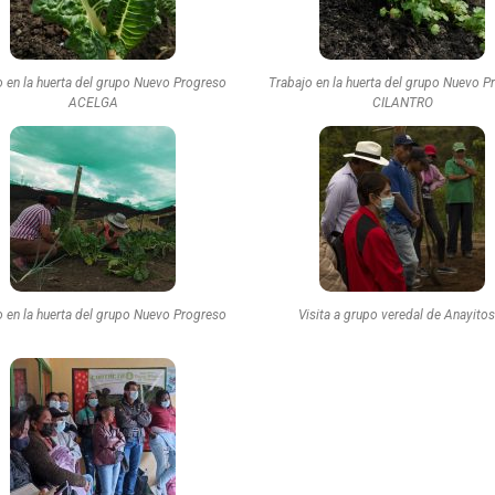
o en la huerta del grupo Nuevo Progreso
Trabajo en la huerta del grupo Nuevo P
ACELGA
CILANTRO
o en la huerta del grupo Nuevo Progreso
Visita a grupo veredal de Anayitos