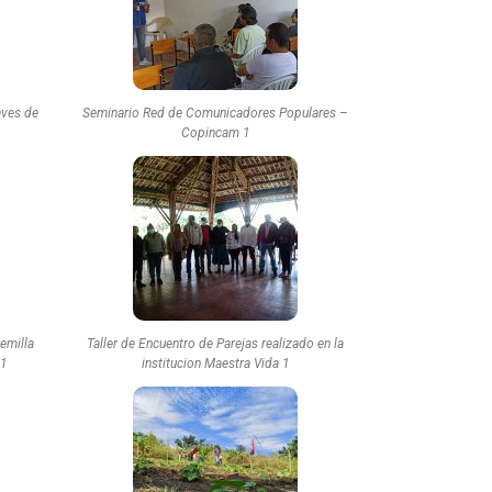
aves de
Seminario Red de Comunicadores Populares –
Copincam 1
emilla
Taller de Encuentro de Parejas realizado en la
 1
institucion Maestra Vida 1