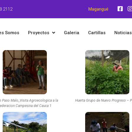
8 2112
Magangué
es Somos
Proyectos
Galeria
Cartillas
Noticias
 Paso Malo_Visita Agroecologica a la
Huerta Grupo de Nuevo Progreso – Pe
ederacion Campesina del Cauca 1