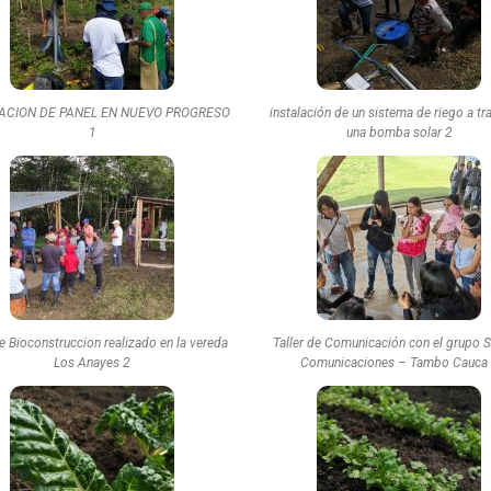
ACION DE PANEL EN NUEVO PROGRESO
instalación de un sistema de riego a tr
1
una bomba solar 2
de Bioconstruccion realizado en la vereda
Taller de Comunicación con el grupo S
Los Anayes 2
Comunicaciones – Tambo Cauca