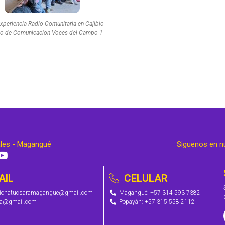
Experiencia Radio Comunitaria en Cajibio
o de Comunicacion Voces del Campo 1
ales - Magangué
Siguenos en n
AIL
CELULAR
cionatucsaramagangue@gmail.com
Magangué: +57 314 593 7382
ra@gmail.com
Popayán: +57 315 558 2112