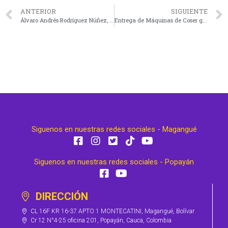
ANTERIOR
SIGUIENTE
Álvaro Andrés Rodríguez Núñez, “Quiero ser la voz de nuestros jóvenes
Entrega de Máquinas de Coser gracias a la organización de BASAID
Siguenos en nuestras redes sociales - Magangué
Siguenos en nuestras redes sociales - Popayán
DIRECCIÓN
CL 16F KR 16-37 APTO 1 MONTECATINI, Magangué, Bolívar
Cr 12 N°4-25 oficina 201, Popayán, Cauca, Colombia