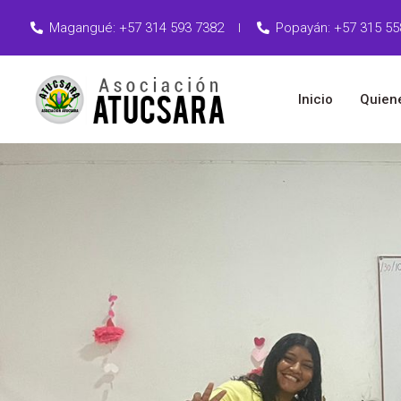
Magangué: +57 314 593 7382
Popayán: +57 315 55
Inicio
Quien