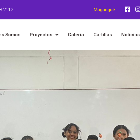
8 2112
Magangué
es Somos
Proyectos
Galeria
Cartillas
Noticias