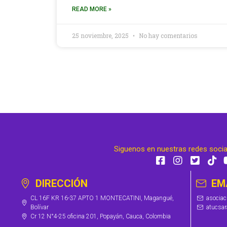
READ MORE »
25 noviembre, 2025
No hay comentarios
Siguenos en nuestras redes soci
DIRECCIÓN
EM
CL 16F KR 16-37 APTO 1 MONTECATINI, Magangué,
asocia
Bolívar
atucsa
Cr 12 N°4-25 oficina 201, Popayán, Cauca, Colombia