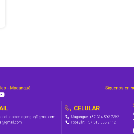
ales - Magangué
Siguenos en n
AIL
CELULAR
cionatucsaramagangue@gmail.com
Magangué: +57 314 593 7382
ra@gmail.com
Popayán: +57 315 558 2112