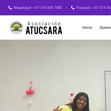
Magangué: +57 314 593 7382
Popayán: +57 315 55
Inicio
Quien