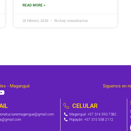
READ MORE »
18 febrero, 2026
No hay comentarios
ales - Magangué
Siguenos en n
AIL
CELULAR
cionatucsaramagangue@gmail.com
Magangué: +57 314 593 7382
ra@gmail.com
Popayán: +57 315 558 2112