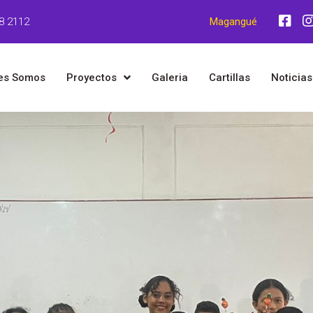
8 2112
Magangué
es Somos
Proyectos
Galeria
Cartillas
Noticias