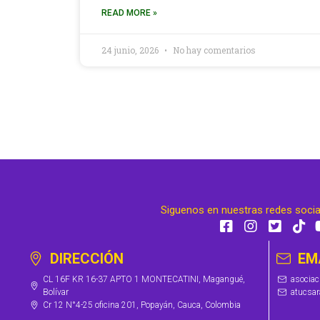
READ MORE »
24 junio, 2026
No hay comentarios
Siguenos en nuestras redes soci
DIRECCIÓN
EM
CL 16F KR 16-37 APTO 1 MONTECATINI, Magangué,
asocia
Bolívar
atucsa
Cr 12 N°4-25 oficina 201, Popayán, Cauca, Colombia